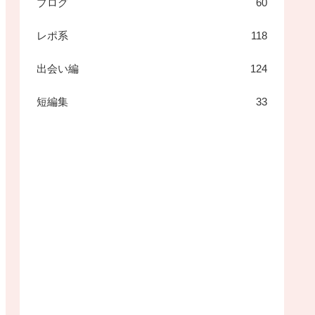
ブログ
60
レポ系
118
出会い編
124
短編集
33