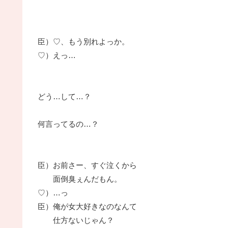
臣）♡、もう別れよっか。
♡）えっ…
どう…して…？
何言ってるの…？
臣）お前さー、すぐ泣くから
面倒臭ぇんだもん。
♡）…っ
臣）俺が女大好きなのなんて
仕方ないじゃん？