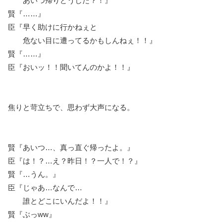
あいつ帰りどうした？！』
賢『……』
臣『早く助けに行かねぇと
危ない目に遭ってるかもしんねぇ！！』
賢『……』
臣『おいッ！！聞いてんのかよ！！』
焦りと苛立ちで、思わず大声になる。
賢『あいつ…、真っ直ぐ帰ったよ。』
臣『は！？…え？昨日！？一人で！？』
賢『…うん。』
臣『じゃあ…なんで…
誰とどこにいんだよ！！』
賢『ぶっww』