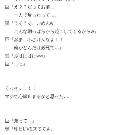
臣『え？？だってお前…
一人で帰ったって…』
賢『うそうそ、ごめんw
こんな朝っぱらから起こしてくるからw』
臣『おま、ふざけんなよ！！
俺がどんだけ必死で…』
賢『ぶははははww』
臣『…っ』
くっそ…！！！
マジで心臓止まるかと思った…。
臣『弟って…』
賢『昨日LIVE来ててさ、