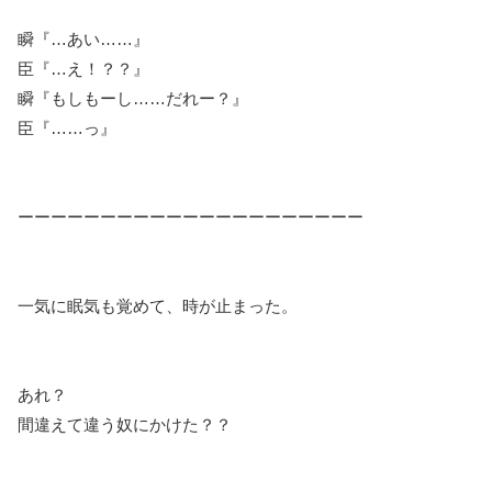
瞬『…あい……』
臣『…え！？？』
瞬『もしもーし……だれー？』
臣『……っ』
ーーーーーーーーーーーーーーーーーーーーー
一気に眠気も覚めて、時が止まった。
あれ？
間違えて違う奴にかけた？？