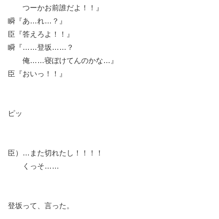
つーかお前誰だよ！！』
瞬『あ…れ…？』
臣『答えろよ！！』
瞬『……登坂……？
俺……寝ぼけてんのかな…』
臣『おいっ！！』
ピッ
臣）…また切れたし！！！！
くっそ……
登坂って、言った。