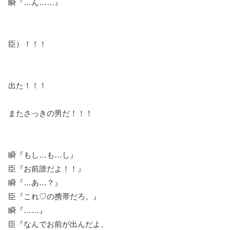
瞬『…ん……』
臣）！！！
出た！！！
またさっきの男だ！！！
瞬『もし…も…し』
臣『お前誰だよ！！』
瞬『…あ…？』
臣『これ♡の携帯だろ。』
瞬『……』
臣『なんでお前が出んだよ。