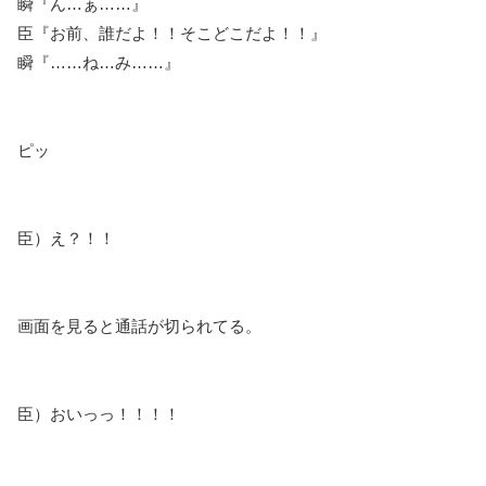
瞬『ん…ぁ……』
臣『お前、誰だよ！！そこどこだよ！！』
瞬『……ね…み……』
ピッ
臣）え？！！
画面を見ると通話が切られてる。
臣）おいっっ！！！！