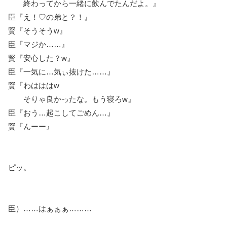
終わってから一緒に飲んでたんだよ。』
臣『え！♡の弟と？！』
賢『そうそうw』
臣『マジか……』
賢『安心した？w』
臣『一気に…気ぃ抜けた……』
賢『わはははw
そりゃ良かったな。もう寝ろw』
臣『おう…起こしてごめん…』
賢『んーー』
ピッ。
臣）……はぁぁぁ………