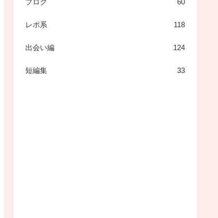
ブログ
60
レポ系
118
出会い編
124
短編集
33