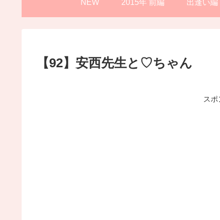
NEW
2015年 前編
出逢い編
【92】安西先生と♡ちゃん
スポ