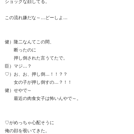
ショックな顔してる。
この流れ嫌だな～…どーしよ…
健）隆二なんてこの間、
断ったのに
押し倒された言うてたで。
臣）マジ…？
♡）お、お、押し倒…！！？？
女の子が押し倒すの…？！！
健）せやで～
最近の肉食女子は怖いんやで～。
♡がめっちゃ心配そうに
俺の顔を覗いてきた。