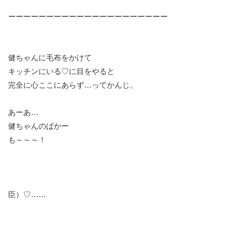
ーーーーーーーーーーーーーーーーーーーーー
健ちゃんに毛布をかけて
キッチンにいる♡に目をやると
完全に心ここにあらず…ってかんじ。
あーあ…
健ちゃんのばかー
も～～～！
臣）♡……