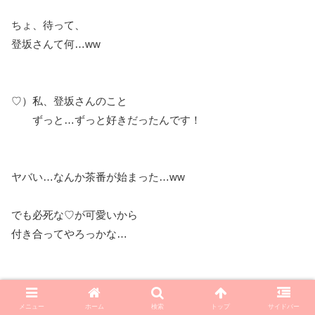
ちょ、待って、
登坂さんて何…ww
♡）私、登坂さんのこと
ずっと…ずっと好きだったんです！
ヤバい…なんか茶番が始まった…ww
でも必死な♡が可愛いから
付き合ってやろっかな…
臣）はい。
メニュー
ホーム
検索
トップ
サイドバー
♡）だから…その…、…えっと…