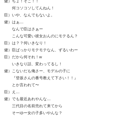
健）ちょ！そこ！！
何コソコソしてんねん！
臣）いや、なんでもないよ。
健）はぁ…
なんで臣はさぁー
こんな可愛い彼女おんのにモテるん？
臣）は？？何いきなり！
健）臣ばっかりモテモテなん、ずるいわー
臣）だから何それ！w
いきなり話、変わってるし！
健）こないだも俺さー、モデルの子に
『登坂さんの番号教えて下さい！！』
とか言われて〜
臣）え…
健）でも最近あれやんな…
三代目の名前売れて来てから
そーゆー女の子多いやんな？