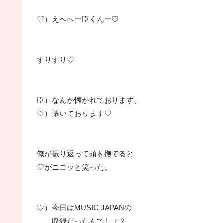
♡）えへへー臣くんー♡
すりすり♡
臣）なんか懐かれております。
♡）懐いております♡
俺が振り返って頭を撫でると
♡がニコッと笑った。
♡）今日はMUSIC JAPANの
収録だったんでしょ？