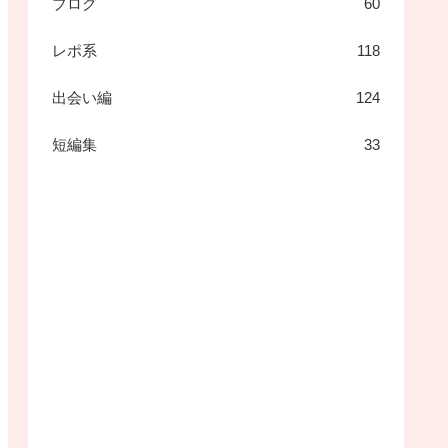
ブログ
60
レポ系
118
出会い編
124
短編集
33