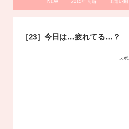
NEW
2015年 前編
出逢い編
［23］今日は…疲れてる…？
スポ