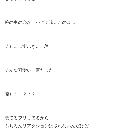
腕の中の♧が、小さく呟いたのは…
♧）……す…き…、///
そんな可愛い一言だった。
隆）！！？？？
寝てるフリしてるから
もちろんリアクションは取れないんだけど…