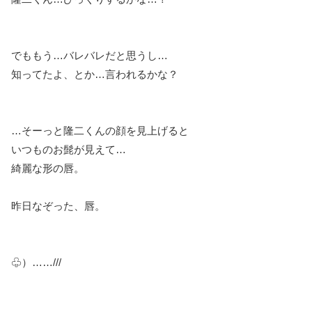
でももう…バレバレだと思うし…
知ってたよ、とか…言われるかな？
…そーっと隆二くんの顔を見上げると
いつものお髭が見えて…
綺麗な形の唇。
昨日なぞった、唇。
♧）……///