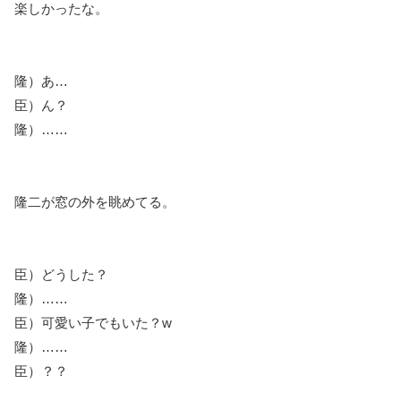
楽しかったな。
隆）あ…
臣）ん？
隆）……
隆二が窓の外を眺めてる。
臣）どうした？
隆）……
臣）可愛い子でもいた？w
隆）……
臣）？？