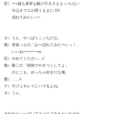
臣）〜♪嘘も真実も駆け引きさえも いらない
今はオマエが誘うままに Oh
溺れてみたい♪〜
タ）うん、やっぱりこっちだな。
敬）登坂っちの「お〜ぼれてみた〜いっ！」
いいね〜〜〜〜w
臣）やめてください…//
敬）隆二の「情熱でやきつくしてよ」
のとこも、めっちゃ好きだな俺。
隆）……//
テ）すげぇキレイにハマるよね。
タ）うん。
それからいっぱいアドバイスをもらいながら