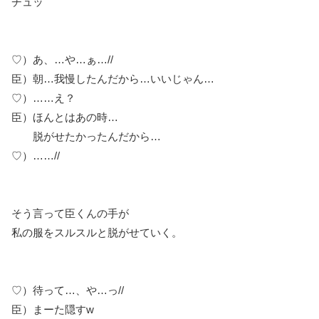
チュッ
♡）あ、…や…ぁ…//
臣）朝…我慢したんだから…いいじゃん…
♡）……え？
臣）ほんとはあの時…
脱がせたかったんだから…
♡）……//
そう言って臣くんの手が
私の服をスルスルと脱がせていく。
♡）待って…、や…っ//
臣）まーた隠すw