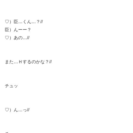
♡）臣…くん…？//
臣）んーー？
♡）あの…//
また…Ｈするのかな？//
チュッ
♡）ん…っ//