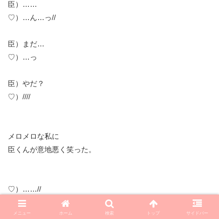
臣）……
♡）…ん…っ//
臣）まだ…
♡）…っ
臣）やだ？
♡）////
メロメロな私に
臣くんが意地悪く笑った。
♡）……//
臣）やだ？
メニュー
ホーム
検索
トップ
サイドバー
♡）…（ふるふる）///