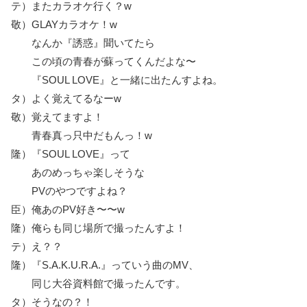
テ）またカラオケ行く？w
敬）GLAYカラオケ！w
なんか『誘惑』聞いてたら
この頃の青春が蘇ってくんだよな〜
『SOUL LOVE』と一緒に出たんすよね。
タ）よく覚えてるなーw
敬）覚えてますよ！
青春真っ只中だもんっ！w
隆）『SOUL LOVE』って
あのめっちゃ楽しそうな
PVのやつですよね？
臣）俺あのPV好き〜〜w
隆）俺らも同じ場所で撮ったんすよ！
テ）え？？
隆）『S.A.K.U.R.A.』っていう曲のMV、
同じ大谷資料館で撮ったんです。
タ）そうなの？！