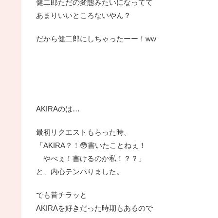
健二郎ただの変態みたいになってて
あまりいいところないやん？
だから健二郎にしちゃったーー！ww
AKIRAのは…
最初リクエストもらった時、
「AKIRA？！😳書いたことねぇ！
やべぇ！書けるのか私！？？」
と、内心テンパりました。
でも昔チラッと
AKIRAを好きだった時期もあるので