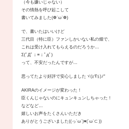
（今も嫌いじゃない）
その情熱を呼び起こして
書いてみました(❁´ω`❁)
で、書いたはいいけど
三代目（特に臣）ファンしかいない私の畑で、
これは受け入れてもらえるのだろうか…
Σ(ﾟДﾟ；≡；ﾟдﾟ)
って、不安だったんですが…
思ってたより好評で安心しましたヾ(≧∇≦)ﾉ”
AKIRAのイメージが変わった！
臣くんじゃないのにキュンキュンしちゃった！
などなど…
嬉しいお声をたくさんいただき
ありがとうございました((っ´ω`)♥(´ω`⊂ ))