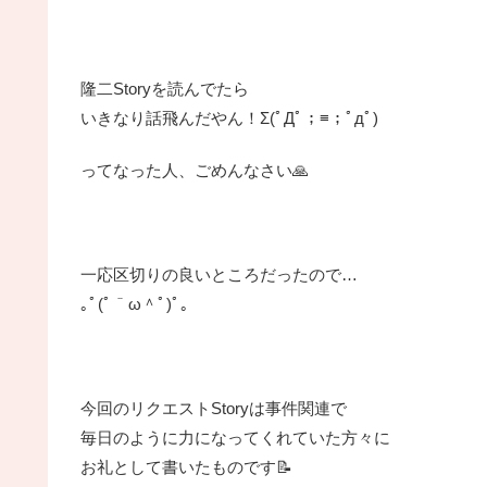
隆二Storyを読んでたら
いきなり話飛んだやん！Σ(ﾟДﾟ；≡；ﾟдﾟ)
ってなった人、ごめんなさい🙏
一応区切りの良いところだったので…
｡ﾟ(ﾟ＾ω＾ﾟ)ﾟ｡
今回のリクエストStoryは事件関連で
毎日のように力になってくれていた方々に
お礼として書いたものです📝