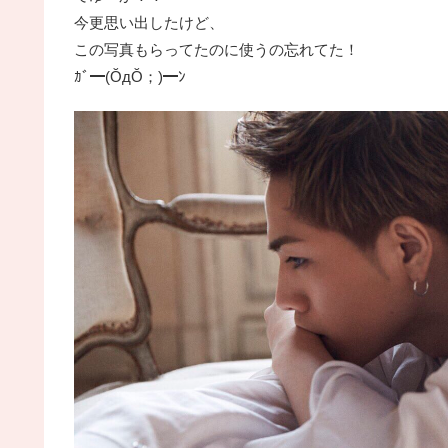
今更思い出したけど、
この写真もらってたのに使うの忘れてた！
ｶﾞ━(ŎдŎ；)━ﾝ