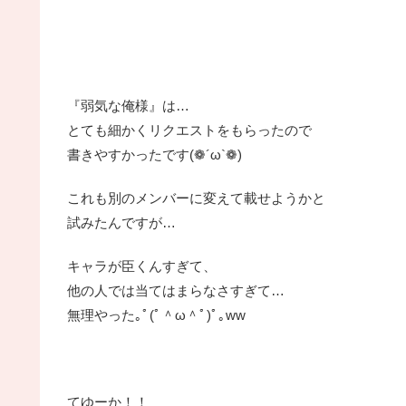
『弱気な俺様』は…
とても細かくリクエストをもらったので
書きやすかったです(❁´ω`❁)
これも別のメンバーに変えて載せようかと
試みたんですが…
キャラが臣くんすぎて、
他の人では当てはまらなさすぎて…
無理やった｡ﾟ(ﾟ＾ω＾ﾟ)ﾟ｡ww
てゆーか！！